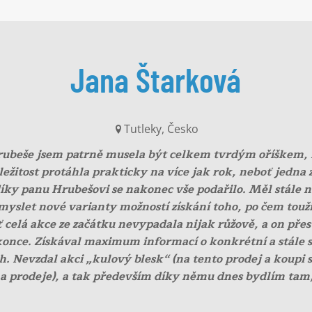
Jana Štarková
Tutleky, Česko
rubeše jsem patrně musela být celkem tvrdým oříškem, 
áležitost protáhla prakticky na více jak rok, neboť jedna z
, díky panu Hrubešovi se nakonec vše podařilo. Měl stále 
myslet nové varianty možností získání toho, po čem touž
 celá akce ze začátku nevypadala nijak růžově, a on přes
once. Získával maximum informací o konkrétní a stále se m
Nevzdal akci „kulový blesk“ (na tento prodej a koupi se
a prodeje), a tak především díky němu dnes bydlím tam, 