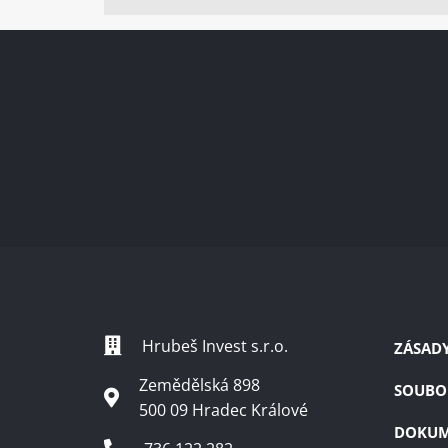
Hrubeš Invest s.r.o.
ZÁSAD
Zemědělská 898
SOUBO
500 09 Hradec Králové
DOKUM