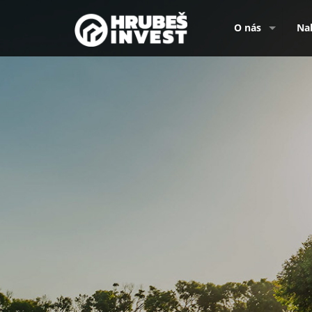
O nás
Na