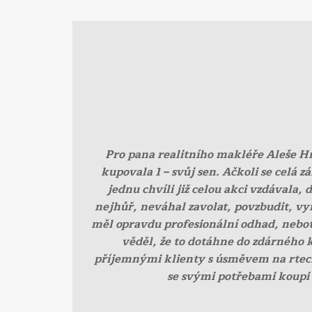
Pro pana realitního makléře Aleše H
kupovala 1 – svůj sen. Ačkoli se celá z
jednu chvíli již celou akci vzdávala
nejhůř, neváhal zavolat, povzbudit, vy
měl opravdu profesionální odhad, neboť
věděl, že to dotáhne do zdárného k
příjemnými klienty s úsměvem na rtech. 
se svými potřebami koupi 