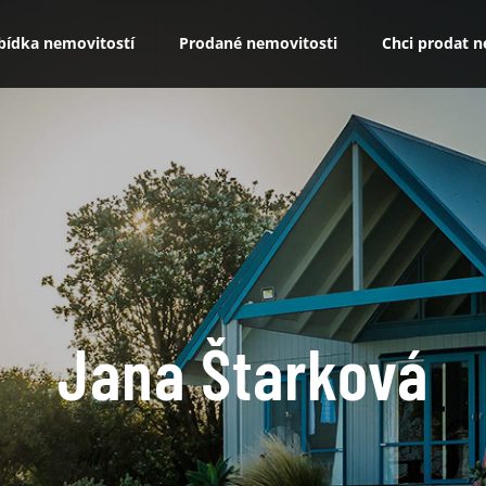
bídka nemovitostí
Prodané nemovitosti
Chci prodat 
Jana Štarková